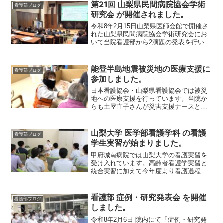
第21回 山梨県民間病院協会学術
看護部ブログ
研究会 が開催されました。
令和8年2月15日山梨県医師会館で開催さ
れた山梨県民間病院協会学術研究会にお
いて当院看護部から2演題の発表を行いま
した。100名を収容できる素晴らしい講堂
で、充実した研究発表が行われました本
研究会では、山梨県内の民間病院より計
能登半島地震被災地の医療支援に
看護部ブログ
27演題が発表...
参加しました。
日本看護協会・山梨県看護協会では被災
地への医療支援を行っています。当院か
らも土屋直子さんが災害支援ナースとし
て参加しました。（左から笛吹中央病院
初鹿看護師、山梨県看護協会 佐藤会長、
当院 土屋看護師）被災地の医療支援を初
山梨大学 医学部看護学科 の看護
看護部ブログ
めて経験する土屋さ...
学生実習が始まりました。
甲府城南病院では山梨大学の看護実習を
受け入れています。高齢者看護学実習と
統合実習に加えて今年度より看護過程展
開実習も開始されます。これまでに受け
入れた実習の対象は4年生のみでしたが、
看護過程展開実習は２年生を対象として
看護部 症例・研究発表会 を開催
看護部ブログ
いるので、学生にとって...
しました。
令和8年2月6日 院内にて「症例・研究発