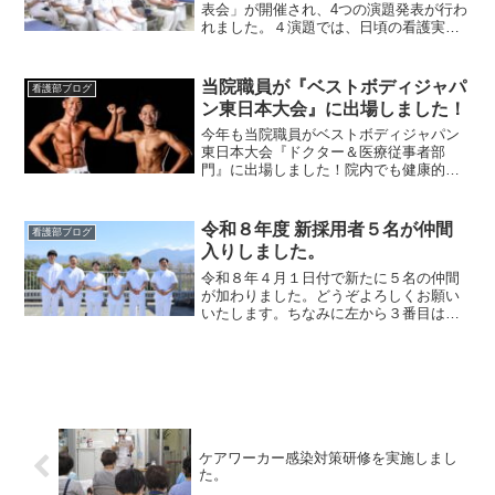
表会」が開催され、4つの演題発表が行わ
れました。４演題では、日頃の看護実践
の中で疑問に感じたことや「もっと良く
したい」という思いから取り組んだ内容
についてそれぞれが研究的な視点で取り
当院職員が『ベストボディジャパ
看護部ブログ
組み、発表しました...
ン東日本大会』に出場しました！
今年も当院職員がベストボディジャパン
東日本大会『ドクター＆医療従事者部
門』に出場しました！院内でも健康的な
美ボディを目指す仲間が増え、今回は二
人での出場となりました。誇らしい笑顔
と美しい筋肉が眩しいですね。 実
令和８年度 新採用者５名が仲間
看護部ブログ
際に筋トレをすると...
入りしました。
令和８年４月１日付で新たに５名の仲間
が加わりました。どうぞよろしくお願い
いたします。ちなみに左から３番目は井
上看護部長です( ´∀｀ )みなさん素敵な笑
顔ですね(⋈◍＞◡＜◍)。✧♡５名の新人
看護師は約３週間のオリエンテーション
期間を終え、...
ケアワーカー感染対策研修を実施しまし
た。