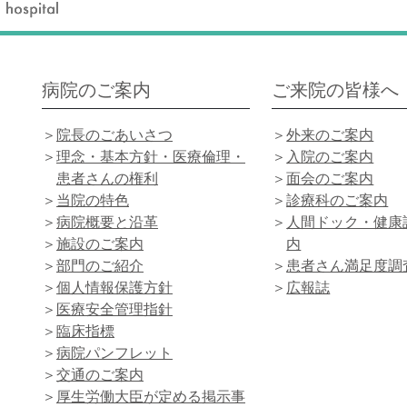
病院のご案内
ご来院の皆様へ
院長のごあいさつ
外来のご案内
理念・基本方針・医療倫理・
入院のご案内
患者さんの権利
面会のご案内
当院の特色
診療科のご案内
病院概要と沿革
人間ドック・健康
施設のご案内
内
部門のご紹介
患者さん満足度調
個人情報保護方針
広報誌
医療安全管理指針
臨床指標
病院パンフレット
交通のご案内
厚生労働大臣が定める掲示事